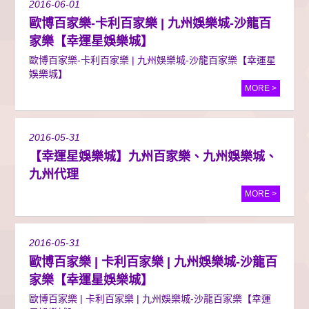
2016-06-01
歐博百家樂-卡利百家樂 | 九州娛樂城-沙龍百
家樂【幸運星娛樂城】
歐博百家樂-卡利百家樂 | 九州娛樂城-沙龍百家樂【幸運星
娛樂城】
MORE >
2016-05-31
【幸運星娛樂城】九州百家樂、九州娛樂城、
九州代理
MORE >
2016-05-31
歐博百家樂 | 卡利百家樂 | 九州娛樂城-沙龍百
家樂【幸運星娛樂城】
歐博百家樂 | 卡利百家樂 | 九州娛樂城-沙龍百家樂【幸運