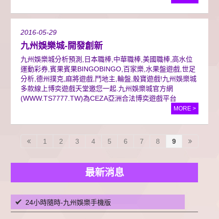
2016-05-29
九州娛樂城-開發創新
九州娛樂城分析預測,日本職棒,中華職棒,美國職棒,高水位
運動彩券,賓果賓果BINGOBINGO,百家樂,水果盤遊戲,世足
分析,德州撲克,麻將遊戲,鬥地主,輪盤,骰寶遊戲!九州娛樂城
多款線上博奕遊戲天堂邀您一起.九州娛樂城官方網
(WWW.TS7777.TW)為CEZA亞洲合法博奕遊戲平台
MORE >
1
2
3
4
5
6
7
8
9
最新消息
24小時隨時-九州娛樂手機版