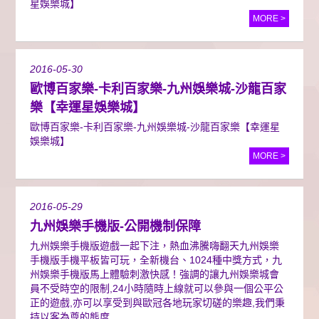
星娛樂城】
MORE >
2016-05-30
歐博百家樂-卡利百家樂-九州娛樂城-沙龍百家
樂【幸運星娛樂城】
歐博百家樂-卡利百家樂-九州娛樂城-沙龍百家樂【幸運星
娛樂城】
MORE >
2016-05-29
九州娛樂手機版-公開機制保障
九州娛樂手機版遊戲一起下注，熱血沸騰嗨翻天九州娛樂
手機版手機平板皆可玩，全新機台、1024種中獎方式，九
州娛樂手機版馬上體驗刺激快感！強調的讓九州娛樂城會
員不受時空的限制,24小時隨時上線就可以參與一個公平公
正的遊戲,亦可以享受到與歐冠各地玩家切磋的樂趣,我們秉
持以客為尊的態度