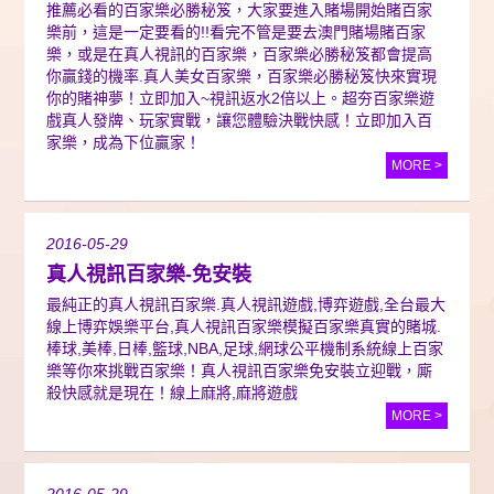
推薦必看的百家樂必勝秘笈，大家要進入賭場開始賭百家
樂前，這是一定要看的!!看完不管是要去澳門賭場賭百家
樂，或是在真人視訊的百家樂，百家樂必勝秘笈都會提高
你贏錢的機率.真人美女百家樂，百家樂必勝秘笈快來實現
你的賭神夢！立即加入~視訊返水2倍以上。超夯百家樂遊
戲真人發牌、玩家實戰，讓您體驗決戰快感！立即加入百
家樂，成為下位贏家！
MORE >
2016-05-29
真人視訊百家樂-免安裝
最純正的真人視訊百家樂.真人視訊遊戲,博弈遊戲,全台最大
線上博弈娛樂平台,真人視訊百家樂模擬百家樂真實的賭城.
棒球,美棒,日棒,籃球,NBA,足球,網球公平機制系統線上百家
樂等你來挑戰百家樂！真人視訊百家樂免安裝立迎戰，廝
殺快感就是現在！線上麻將,麻將遊戲
MORE >