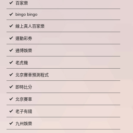
百家樂
bingo bingo
線上真人百家樂
運動彩券
通博娛樂
老虎機
北京賽車預測程式
即時比分
北京賽車
老子有錢
九州娛樂