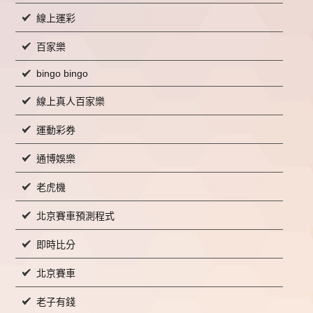
線上運彩
百家樂
bingo bingo
線上真人百家樂
運動彩券
通博娛樂
老虎機
北京賽車預測程式
即時比分
北京賽車
老子有錢