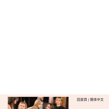
回首頁
|
簡体中文