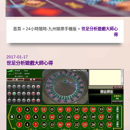
首頁
>
24小時隨時-九州娛樂手機版
>
世足分析遊戲大師心
得
2017-01-17
世足分析遊戲大師心得