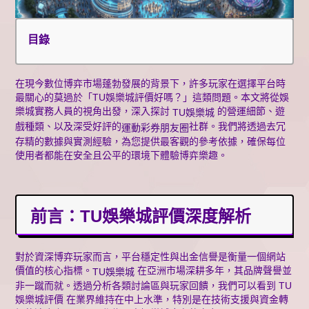
目錄
在現今數位博弈市場蓬勃發展的背景下，許多玩家在選擇平台時
最關心的莫過於「TU娛樂城評價好嗎？」這類問題。本文將從娛
樂城實務人員的視角出發，深入探討
的營運細節、遊
TU娛樂城
戲種類、以及深受好評的
社群。我們將透過去冗
運動彩券朋友圈
存精的數據與實測經驗，為您提供最客觀的參考依據，確保每位
使用者都能在安全且公平的環境下體驗博弈樂趣。
前言：TU娛樂城評價深度解析
對於資深博弈玩家而言，平台穩定性與出金信譽是衡量一個網站
價值的核心指標。
在亞洲市場深耕多年，其品牌聲譽並
TU娛樂城