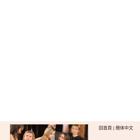
回首頁
|
簡体中文