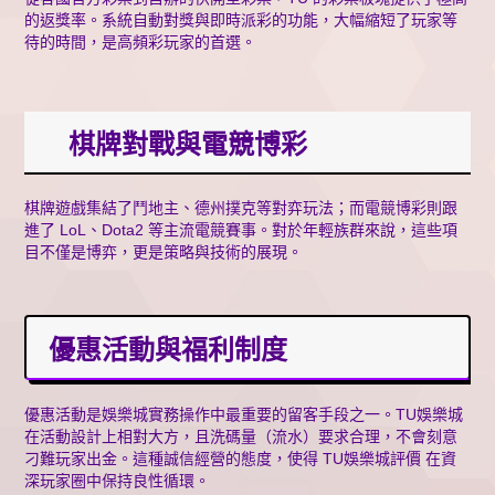
從各國官方彩票到自辦的快開型彩票，TU 的彩票板塊提供了極高
的返獎率。系統自動對獎與即時派彩的功能，大幅縮短了玩家等
待的時間，是高頻彩玩家的首選。
棋牌對戰與電競博彩
棋牌遊戲集結了鬥地主、德州撲克等對弈玩法；而電競博彩則跟
進了 LoL、Dota2 等主流電競賽事。對於年輕族群來說，這些項
目不僅是博弈，更是策略與技術的展現。
優惠活動與福利制度
優惠活動是娛樂城實務操作中最重要的留客手段之一。TU娛樂城
在活動設計上相對大方，且洗碼量（流水）要求合理，不會刻意