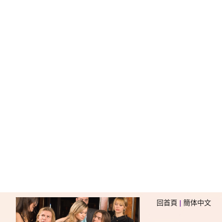
回首頁
|
簡体中文