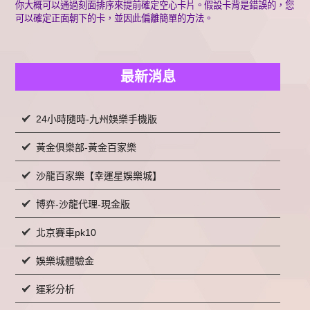
你大概可以通過刻面排序來提前確定空心卡片。假設卡背是錯誤的，您
可以確定正面朝下的卡，並因此偏離簡單的方法。
最新消息
24小時隨時-九州娛樂手機版
黃金俱樂部-黃金百家樂
沙龍百家樂【幸運星娛樂城】
博弈-沙龍代理-現金版
北京賽車pk10
娛樂城體驗金
運彩分析