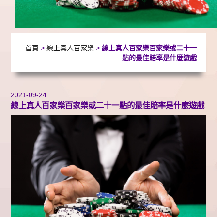
首頁
>
線上真人百家樂
>
線上真人百家樂百家樂或二十一
點的最佳賠率是什麼遊戲
2021-09-24
線上真人百家樂百家樂或二十一點的最佳賠率是什麼遊戲